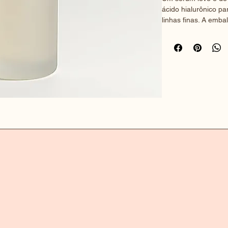
ácido hialurônico pa
linhas finas. A emb
vidro fosco.