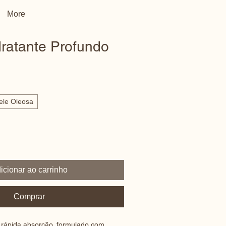
More
ratante Profundo
ele Oleosa
icionar ao carrinho
Comprar
rápida absorção, formulado com 