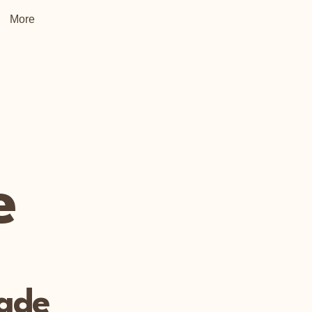
More
e
dade