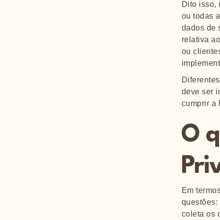
Dito isso
ou todas a
dados de 
relativa a
ou cliente
implementa
Diferentes
deve ser i
cumprir a 
O q
Pri
Em termos 
questões: 
coleta os 