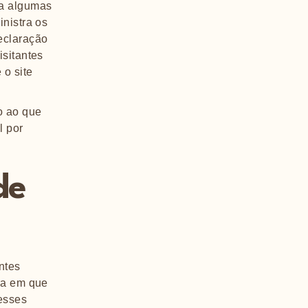
ca algumas
inistra os
eclaração
isitantes
 o site
o ao que
l por
de
ntes
ira em que
 esses