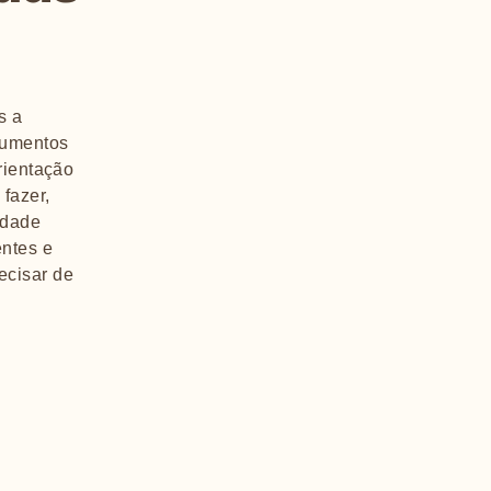
s a
ocumentos
rientação
fazer,
idade
entes e
ecisar de