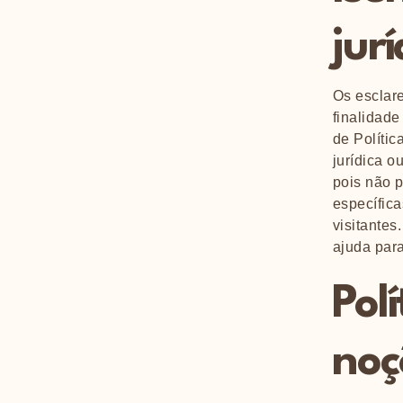
jurí
Os esclar
finalidade
de Polític
jurídica 
pois não 
específica
visitante
ajuda para
Pol
noç