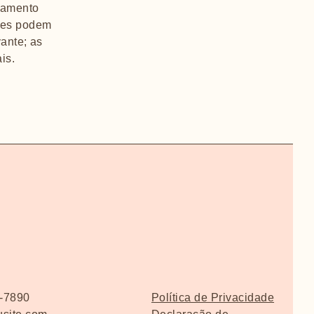
lhamento
ntes podem
ante; as
ais.
6-7890
Política de Privacidade