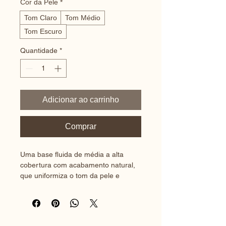
Cor da Pele
*
Tom Claro
Tom Médio
Tom Escuro
Quantidade
*
Adicionar ao carrinho
Comprar
Uma base fluida de média a alta 
cobertura com acabamento natural, 
que uniformiza o tom da pele e 
disfarça imperfeições. Ideal para uso 
diário e ocasiões especiais. A 
embalagem é moderna e minimalista.