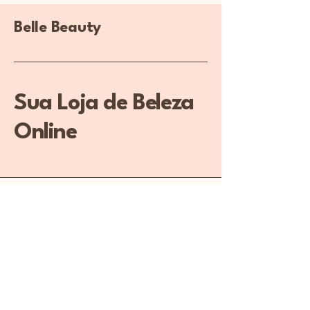
Belle Beauty
Sua Loja de Beleza
Online
(11) 3456-7890
info@meusite.com
Rua Prates, 194 - Bom
Retiro, São Paulo - SP,
01121-000